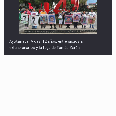
Ayotzinapa: A casi 12 años, entre juicios a
exfuncionarios y la fuga de Tomás Zerón