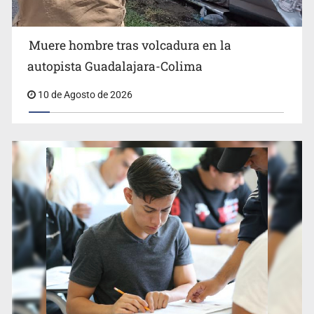
Muere hombre tras volcadura en la
Condenan a 26 años de prisión a hombre por intentar
autopista Guadalajara-Colima
asesinar a su esposa en Tonalá
10 de Agosto de 2026