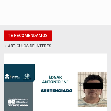
Incendio forestal en Canadá obliga a evacuar a más de
20 mil personas
TE RECOMENDAMOS
ARTÍCULOS DE INTERÉS
EU no informó sobre amenazas a inspectores de
aguacate en Michoacán: Sheinbaum