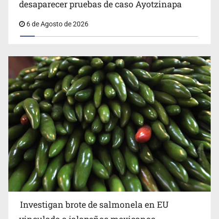
Kershenobich descarta brote de ciclosporiasis en
desaparecer pruebas de caso Ayotzinapa
México
6 de Agosto de 2026
Investigan brote de salmonela en EU