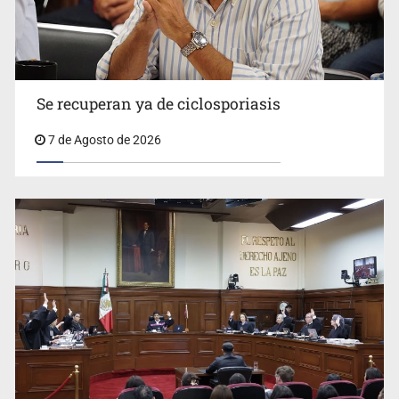
Se recuperan ya de ciclosporiasis
UdeG convierte residuos de agave en biotextil
7 de Agosto de 2026