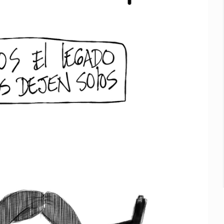
2 fosas
a el Siapa
mputación en caso Eli Castro
alvi niega tala
Feria Corazón de Artesano
on 40 mdp
n biotextil