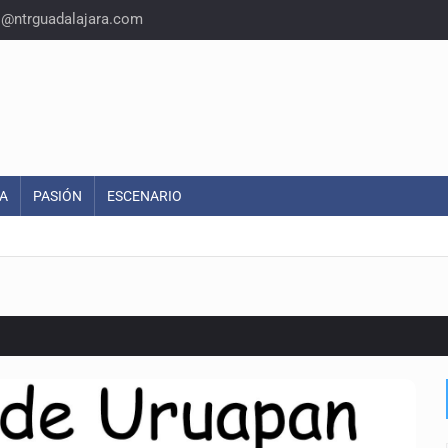
o@ntrguadalajara.com
A
PASIÓN
ESCENARIO
o eliminar la adopción simple