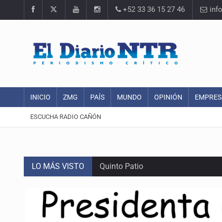
+52 33 36 15 27 46
inf
INICIO
ZMG
PAÍS
MUNDO
OPINIÓN
EMPRES
ESCUCHA RADIO CAÑÓN
LO MÁS VISTO
Quinto Patio
Se recuperan ya de ciclosporiasis
SCJN ordena al Congreso de Jalisc