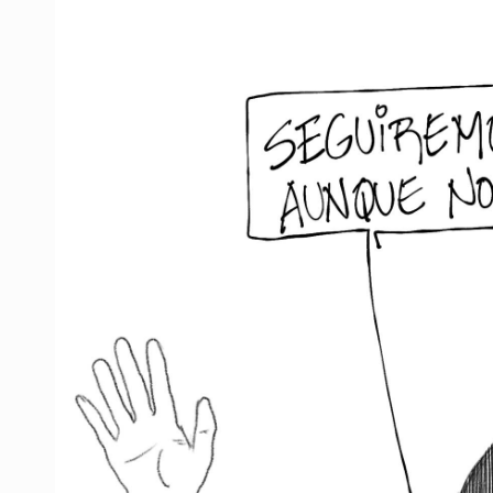
Fiscalía exhuma 126 cuerpos de 3
Al archivo la mitad de quejas contr
Ya hay solicitud de audiencia de i
Vecinos acusan retiro de árboles; Ij
Buscan mantener tradiciones con 
Apoyarán a mujeres con cáncer c
UdeG convierte residuos de agave e