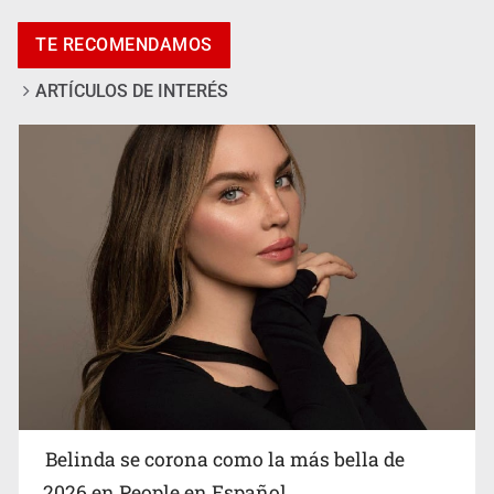
Pide regidora investigar dictámenes y desalojo de
TE RECOMENDAMOS
vecinos en Mirador de San Isidro
ARTÍCULOS DE INTERÉS
Ciclosporiasis no representa un riesgo epidemiológico
masivo
Belinda se corona como la más bella de
2026 en People en Español