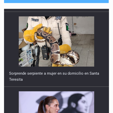
No hay problema de salud
11 de Julio de 2026
Detienen en Tlajomulco a hombre con dos armas de fuego
y más de 50 cartuchos
10 de Julio de 2026
Instalan mesa de seguridad para conductores de ERT
9 de Julio de 2026
Sorprende serpiente a mujer en su domicilio en Santa
Teresita
Que tiradero
10 de Julio de 2026
Detienen a conductor por amenazar con arma tras
incidente vial