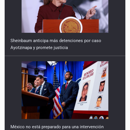
9 de Julio de 2026
Reactivarán contraflujo en López Mateos Sur a partir del
13 de julio
9 de Julio de 2026
Sheinbaum anticipa más detenciones por caso
Ayotzinapa y promete justicia
Y no se enoje con el FBI
9 de Julio de 2026
Lo que quedó del mundial
8 de Julio de 2026
Hombre es investigado por ser autor intelectual del
feminicidio de su madre
7 de Julio de 2026
México no está preparado para una intervención
A ver cuántos quedan