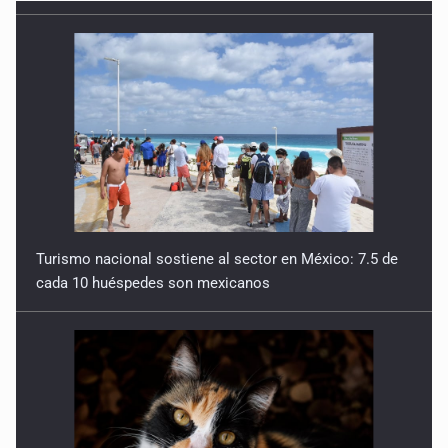
No hay problema de salud
11 de Julio de 2026
Detienen en Tlajomulco a hombre con dos armas de fuego
y más de 50 cartuchos
10 de Julio de 2026
Instalan mesa de seguridad para conductores de ERT
9 de Julio de 2026
Turismo nacional sostiene al sector en México: 7.5 de
cada 10 huéspedes son mexicanos
Que tiradero
10 de Julio de 2026
Detienen a conductor por amenazar con arma tras
incidente vial
9 de Julio de 2026