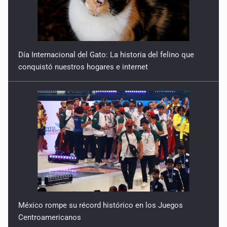
Reactivarán contraflujo en López Mateos Sur a partir del
13 de julio
9 de Julio de 2026
Día Internacional del Gato: La historia del felino que
conquistó nuestros hogares e internet
Y no se enoje con el FBI
9 de Julio de 2026
Lo que quedó del mundial
8 de Julio de 2026
Hombre es investigado por ser autor intelectual del
feminicidio de su madre
7 de Julio de 2026
México rompe su récord histórico en los Juegos
A ver cuántos quedan
Centroamericanos
7 de Julio de 2026