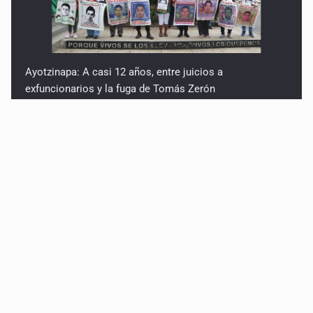
Ayotzinapa: A casi 12 años, entre juicios a
exfuncionarios y la fuga de Tomás Zerón
Caen en Zapopan 'El Ruso', objetivo prioritario por
homicidios en Playa del Carmen