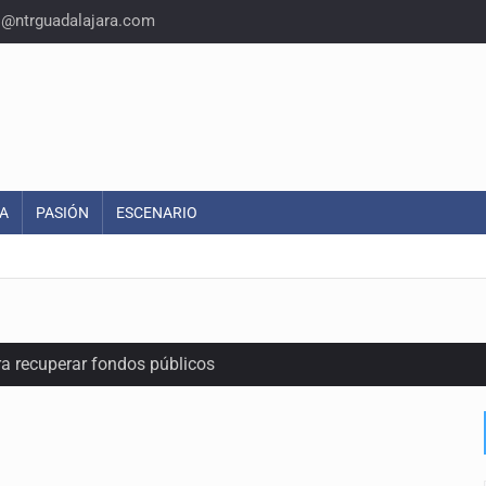
o@ntrguadalajara.com
A
PASIÓN
ESCENARIO
ra recuperar fondos públicos
raude inmobiliario en Zapopan
n y amenzas contra su pareja