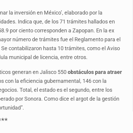
enuncian tala; IJALVI lo niega
nar la inversión en México’, elaborado por la
ión en Balcones de Oblatos
dades. Indica que, de los 71 trámites hallados en
ardo Cabezas Talavera
 58.9 por ciento corresponden a Zapopan. En la ex
rrollo de vivienda en Mirador de San Isidro
ó mayor número de trámites fue el Reglamento para el
. Se contabilizaron hasta 10 trámites, como el Aviso
o de Valeria Márquez
la municipal de licencia, entre otros.
re los asuntos pendientes del Congreso
áticos generan en Jalisco 550
obstáculos para atraer
 deudores en Jalisco es un “foco rojo” de gran magnitud: Econo
os con la eficiencia gubernamental, 146 con la
egocios. Total, el estado es el segundo, entre los
perado por Sonora. Como dice el argot de la gestión
ortunidad”.
***