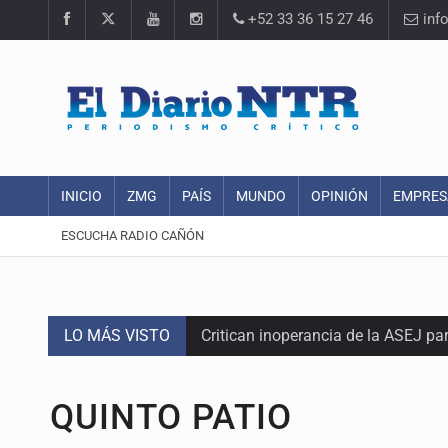
+52 33 36 15 27 46
inf
INICIO
ZMG
PAÍS
MUNDO
OPINIÓN
EMPRES
ESCUCHA RADIO CAÑÓN
LO MÁS VISTO
Critican inoperancia de la ASEJ pa
Catean centro de operaciones de f
QUINTO PATIO
Ex policía es detenido por agresió