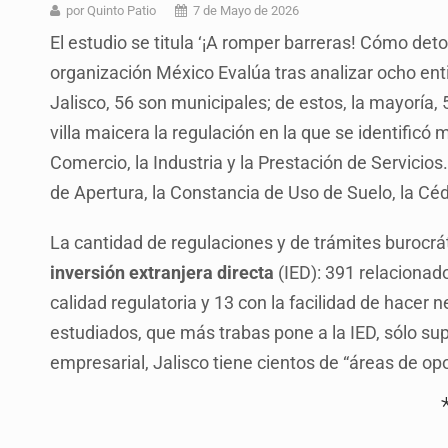
Vecinos de Mirador de San Isidro d
por Quinto Patio
7 de Mayo de 2026
El estudio se titula ‘¡A romper barreras! Cómo deto
Reporta 627 acciones tras inundac
organización México Evalúa tras analizar ocho enti
Fiscalía continúa búsqueda de Ric
Jalisco, 56 son municipales; de estos, la mayoría,
Proponen consulta popular por desa
villa maicera la regulación en la que se identific
Comercio, la Industria y la Prestación de Servicios
Buscan a otros tres por feminicidi
de Apertura, la Constancia de Uso de Suelo, la Cédu
Fiscalías, SIAPA y transporte, ent
La cantidad de regulaciones y de trámites burocr
Que el IPEJAL encabece la lista de
inversión extranjera directa
(IED): 391 relacionad
calidad regulatoria y 13 con la facilidad de hacer n
estudiados, que más trabas pone a la IED, sólo su
empresarial, Jalisco tiene cientos de “áreas de op