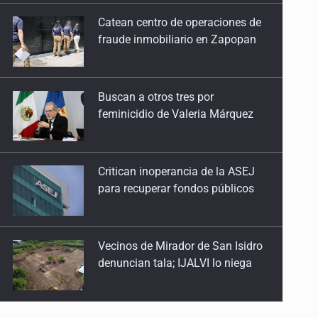
Buscan a otros tres por
25 de Julio de 2026
feminicidio de Valeria Márquez
Quinto Patio
24 de Julio de 2026
Critican inoperancia de la ASEJ
para recuperar fondos públicos
Quinto Patio
23 de Julio de 2026
Vecinos de Mirador de San Isidro
Quinto Patio
denuncian tala; IJALVI lo niega
22 de Julio de 2026
Quinto Patio
EUA investiga salmonela en
21 de Julio de 2026
jalapeños mexicanos
Quinto Patio
20 de Julio de 2026
Proponen consulta popular por