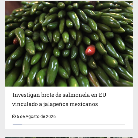
Desarticulan en Cataluña célula del CJNG y decomisan
2.5 toneladas de metanfetamina
Investigan brote de salmonela en EU
vinculado a jalapeños mexicanos
FGR revela que exgobernador pidió desaparecer pruebas
6 de Agosto de 2026
de caso Ayotzinapa