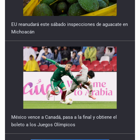
21 de Julio de 2026
Quinto Patio
EU reanudará este sábado inspecciones de aguacate en
Michoacán
20 de Julio de 2026
Quinto Patio
18 de Julio de 2026
Quinto Patio
17 de Julio de 2026
México vence a Canadá, pasa a la final y obtiene el
boleto a los Juegos Olímpicos