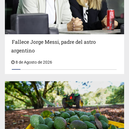
El Senado de EE.UU. confirma a Todd Blanche,
exabogado de Trump, como fiscal general
Fallece Jorge Messi, padre del astro
argentino
8 de Agosto de 2026