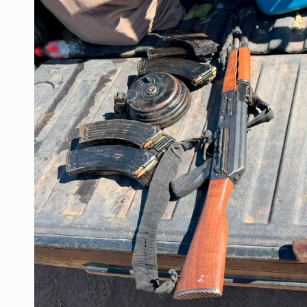
Mujer resulta lesionada tras ataqu
Vinculan a pareja que extorsionaba 
Mueren cuatro personas por volcad
Ken Salazar afirma que no tiene ev
Sheinbaum se reúnen secretario de
Vinculan a responsable de homicid
Buscan reformar Ley de Salud en Ja