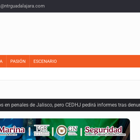
o@ntrguadalajara.com
A
PASIÓN
ESCENARIO
os en penales de Jalisco, pero CEDHJ pedirá informes tras denu
a de diálogo con vecinos de Mirador San Isidro
ques armados