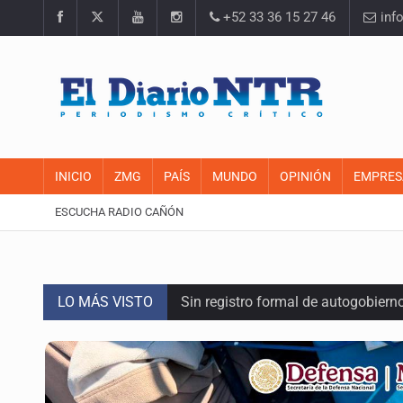
+52 33 36 15 27 46
inf
INICIO
ZMG
PAÍS
MUNDO
OPINIÓN
EMPRES
ESCUCHA RADIO CAÑÓN
LO MÁS VISTO
Sin registro formal de autogobiern
Citarían a Medrano si persiste falt
Asesinan a tres luego de dos ata