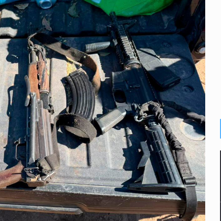
e de pitbull en Zapopan
con peluches para exigir 'cobro de piso'
ura en San Miguel el Alto
idencia de vínculos entre el gobierno de México y el crimen org
 Estado del Vaticano
io registrado en 2025 en Tlaquepaque
lisco para emitir alertas sanitarias por mala calidad del agua