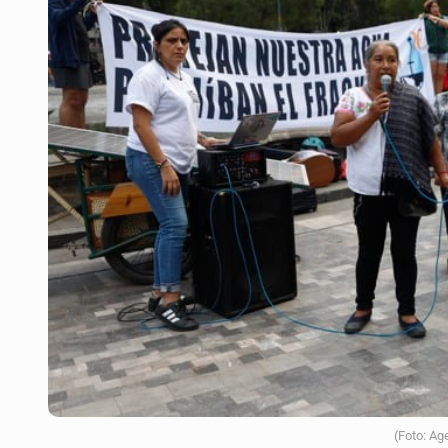
Llaman a mantener legado de Alc
Concierto patrio costará 32.9 mdp
Instalan señalética en el Ávila Ca
Ca7riel y Paco conquistan México
Quinto Patio
(Foto: Ag