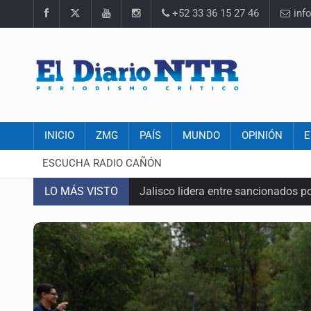
+52 33 36 15 27 46
inf
INICIO
ZMG
PAÍS
MUNDO
OPINIÓN
E
ESCUCHA RADIO CAÑÓN
LO MÁS VISTO
Jalisco lidera entre sancionados p
Avalan rebaja del Siapa para 203 
Realizan primera boda de persona
Entrega apoyos a afectados por llu
Accidentes resaltan en causas de