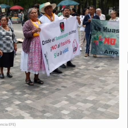
alde
macho
encia EFE)