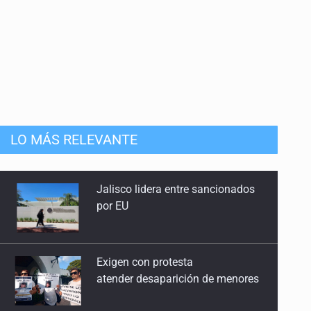
LO MÁS RELEVANTE
Exigen con protesta
atender desaparición de menores
Procesan a el “R1”, presunto líder
criminal en Jalisco y Michoacán