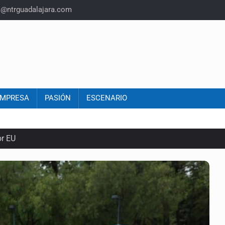
o@ntrguadalajara.com
MPRESA
PASIÓN
ESCENARIO
or EU
colonias
s sordas en Zapopan
vias en Oblatos
 muerte