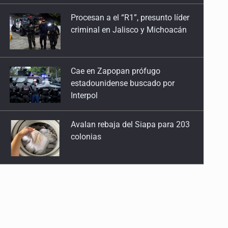
Cae en Zapopan prófugo
estadounidense buscado por
Interpol
Avalan rebaja del Siapa para 203
colonias
Realizan primera boda
de personas sordas en Zapopan
Entrega apoyos a afectados por
lluvias en Oblatos