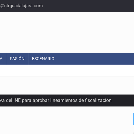
o@ntrguadalajara.com
A
PASIÓN
ESCENARIO
a del INE para aprobar lineamientos de fiscalización
plicidad de policías, afirma Lazos de Amor
domicilio en Santa Teresita