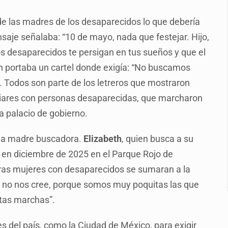
s por caso Ayotzinapa y promete justicia
or de las madres de los desaparecidos lo que debería
de relaciones con México
ensaje señalaba: “10 de mayo, nada que festejar. Hijo,
omo Presidente de Colombia
os desaparecidos te persigan en tus sueños y que el
ocumenta su implicación en desapariciones forzadas
en portaba un cartel donde exigía: “No buscamos
 Todos son parte de los letreros que mostraron
criminal en Jalisco y Michoacán
iliares con personas desaparecidas, que marcharon
ansnacional de tráfico de personas
ta palacio de gobierno.
intervención unilateral de EUA contra cárteles
 una madre buscadora.
Elizabeth
, quien busca a su
 en diciembre de 2025 en el Parque Rojo de
as mujeres con desaparecidos se sumaran a la
 no nos cree, porque somos muy poquitas las que
stas marchas”.
s del país, como la Ciudad de México, para exigir