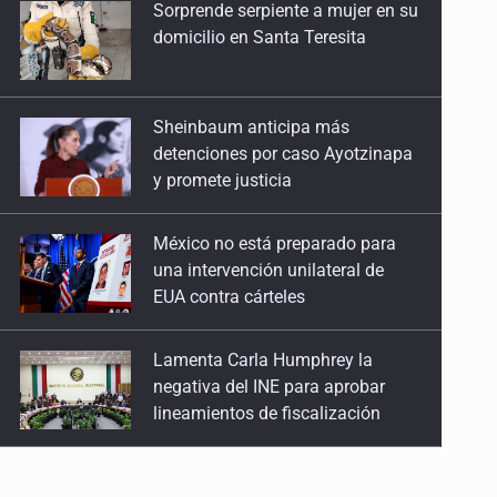
Sheinbaum anticipa más
27 de Julio de 2026
detenciones por caso Ayotzinapa
y promete justicia
Quinto Patio
25 de Julio de 2026
México no está preparado para
una intervención unilateral de
Quinto Patio
EUA contra cárteles
24 de Julio de 2026
Lamenta Carla Humphrey la
Quinto Patio
negativa del INE para aprobar
23 de Julio de 2026
lineamientos de fiscalización
Quinto Patio
Resalta Fujimori restablecimiento
22 de Julio de 2026
de relaciones con México
Quinto Patio
21 de Julio de 2026
Asume Abelardo De la Espriella