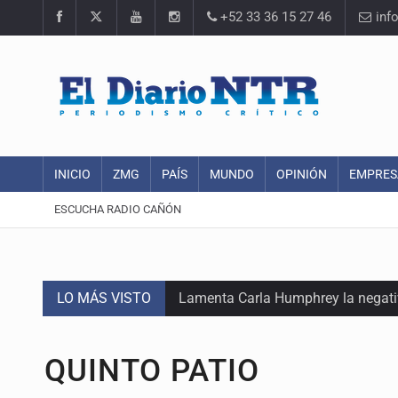
+52 33 36 15 27 46
inf
INICIO
ZMG
PAÍS
MUNDO
OPINIÓN
EMPRES
ESCUCHA RADIO CAÑÓN
LO MÁS VISTO
Lamenta Carla Humphrey la negativ
Desapariciones en Jalisco, con com
QUINTO PATIO
Sorprende serpiente a mujer en su 