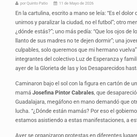
Sheinbaum anticipa más detencione
por Quinto Patio
11 de Mayo de 2026
En la cartulina, escrito a mano se leía: “Es el dol
Resalta Fujimori restablecimiento 
unirnos y paralizar la ciudad, no el futbol”; otro m
Asume Abelardo De la Espriella c
¿dónde estás?”; uno más pedía: “Que los ojos de l
Policías bajo la mira: La CEDHJ d
llanto de sus madres no te dejen dormir”; una jov
culpables, solo queremos que mi hermano vuelva”.
Procesan a el “R1”, presunto líder 
integrantes del colectivo Luz de Esperanza y fam
Detienen a tres miembros de red tr
ayer de la Glorieta de las y los Desaparecidos has
México no está preparado para una 
Caminaron bajo el sol con la figura en cartón de
mamá
Josefina Pintor Cabrales
, que desapareció
Guadalajara, megáfono en mano demandó que otr
lucha. “¿Dónde están mamás? Por eso el gobierno
estamos asistiendo a estas manifestaciones, a e
Ayer se organizaron protestas en diferentes lugare