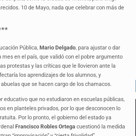
parecidos. 10 de Mayo, nada que celebrar con más de
***
ducación Pública,
Mario Delgado
, para ajustar o dar
n mes en el país, que validó con el pobre argumento
as protestas y las críticas que le llovieron ante la
afectaría los aprendizajes de los alumnos, y
y abuelas que se hacen cargo de los chamacos.
r educativo que no estudiaron en escuelas públicas,
ijos en planteles privados, por lo que desconocen lo
tuita. Por lo pronto, el gobierno del estado ya
ardenal
Francisco Robles Ortega
cuestionó la medida
an “improvisación” y “cierta frivolidad”.