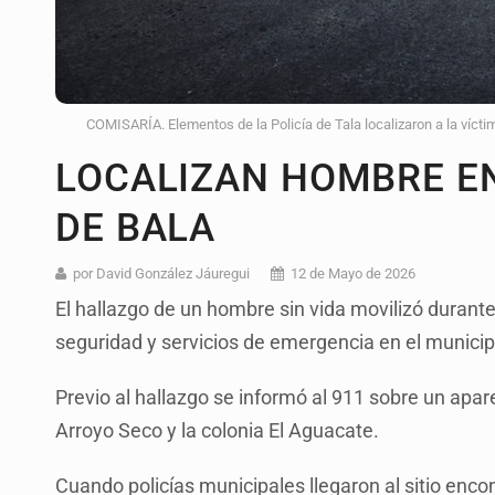
COMISARÍA. Elementos de la Policía de Tala localizaron a la víctim
LOCALIZAN HOMBRE E
DE BALA
por David González Jáuregui
12 de Mayo de 2026
El hallazgo de un hombre sin vida movilizó duran
seguridad y servicios de emergencia en el municipi
Previo al hallazgo se informó al 911 sobre un apa
Arroyo Seco y la colonia El Aguacate.
Cuando policías municipales llegaron al sitio enc