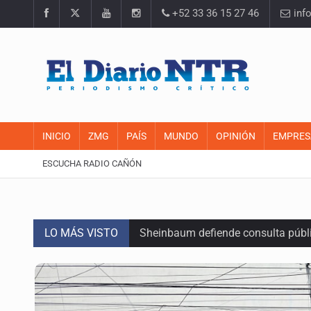
+52 33 36 15 27 46
inf
INICIO
ZMG
PAÍS
MUNDO
OPINIÓN
EMPRES
ESCUCHA RADIO CAÑÓN
LO MÁS VISTO
Sheinbaum defiende consulta públi
SEP permitirá regularización de es
Comité de expertos abre la puerta 