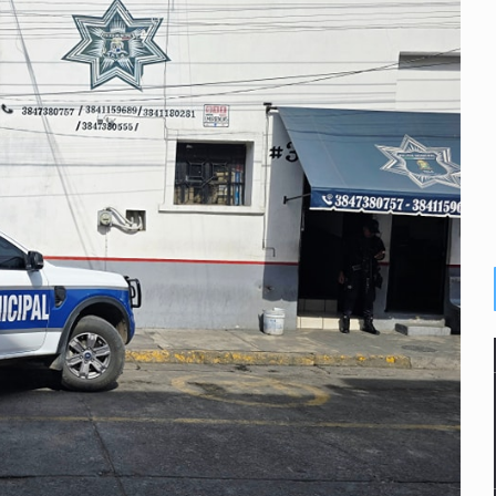
n cohete de SpaceX impactaron en la Luna
 con una segunda temporada
ica al Mundial sub 20
e Trump y Hegseth por falta de municiones
gir la liberación de Ernesto Ruffo
guridad en Michoacán para reactivar exportación de aguacate