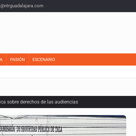
o@ntrguadalajara.com
A
PASIÓN
ESCENARIO
ca sobre derechos de las audiencias
cuelas militarizadas
al fracking en México