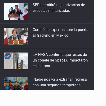
escuelas militarizadas
Comité de expertos abre la puerta
al fracking en México
LA NASA confirma que restos de
un cohete de SpaceX impactaron
en la Luna
'Nadie nos va a extrañar' regresa
con una segunda temporada
México golea a Panamá y se
clasifica al Mundial sub 20