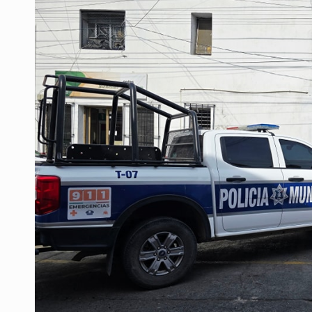
LA NASA confirma que restos de u
'Nadie nos va a extrañar' regresa
México golea a Panamá y se clasif
Casa Blanca niega desacuerdo entr
Anuncian comité ciudadano para exi
Quinto Patio
Sheinbaum anuncia refuerzo de se