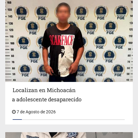
México no está preparado para una intervención
unilateral de EUA contra cárteles
Localizan en Michoacán
Procesan a el “R1”, presunto líder criminal en Jalisco y
a adolescente desaparecido
Michoacán
7 de Agosto de 2026