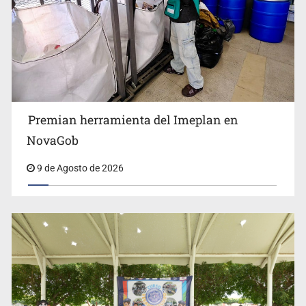
Premian herramienta del Imeplan en
Lo vinculan por amenazas contra su esposa en Vallarta
NovaGob
9 de Agosto de 2026