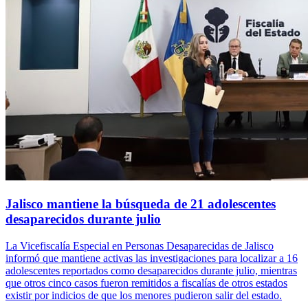
Jalisco mantiene la búsqueda de 21 adolescentes
desaparecidos durante julio
La Vicefiscalía Especial en Personas Desaparecidas de Jalisco
informó que mantiene activas las investigaciones para localizar a 16
adolescentes reportados como desaparecidos durante julio, mientras
que otros cinco casos fueron remitidos a fiscalías de otros estados
existir por indicios de que los menores pudieron salir del estado.