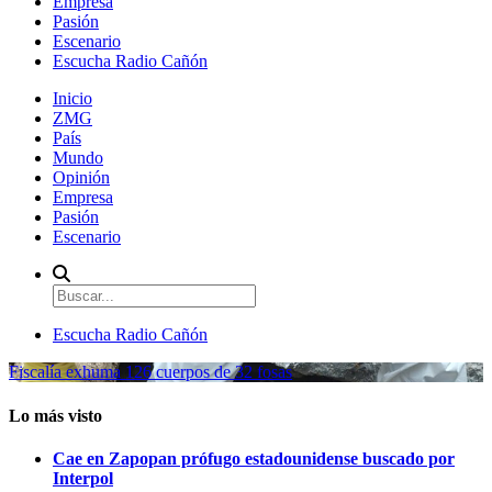
Empresa
Pasión
Escenario
Escucha Radio Cañón
Inicio
ZMG
País
Mundo
Opinión
Empresa
Pasión
Escenario
Escucha Radio Cañón
Fiscalía exhuma 126 cuerpos de 32 fosas
Lo más visto
Cae en Zapopan prófugo estadounidense buscado por
Interpol