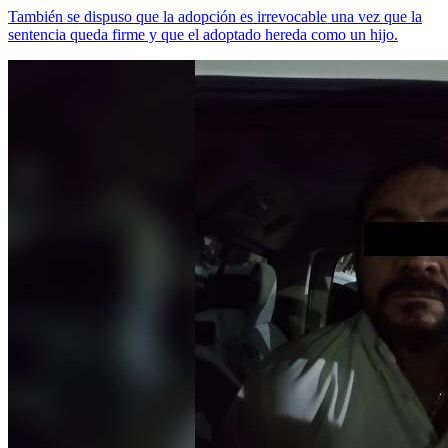
También se dispuso que la adopción es irrevocable una vez que la
sentencia queda firme y que el adoptado hereda como un hijo.