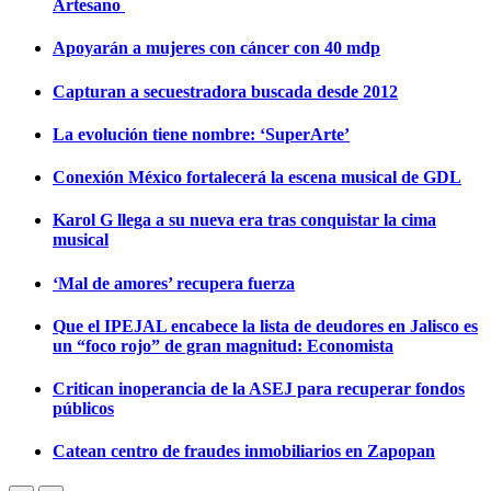
Artesano
Apoyarán a mujeres con cáncer con 40 mdp
Capturan a secuestradora buscada desde 2012
La evolución tiene nombre: ‘SuperArte’
Conexión México fortalecerá la escena musical de GDL
Karol G llega a su nueva era tras conquistar la cima
musical
‘Mal de amores’ recupera fuerza
Que el IPEJAL encabece la lista de deudores en Jalisco es
un “foco rojo” de gran magnitud: Economista
Critican inoperancia de la ASEJ para recuperar fondos
públicos
Catean centro de fraudes inmobiliarios en Zapopan