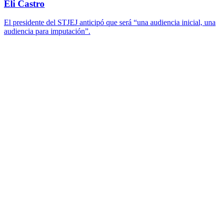
Eli Castro
El presidente del STJEJ anticipó que será “una audiencia inicial, una
audiencia para imputación”.