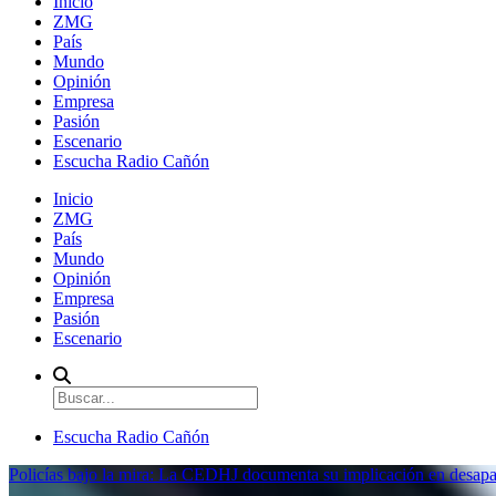
Inicio
ZMG
País
Mundo
Opinión
Empresa
Pasión
Escenario
Escucha Radio Cañón
Inicio
ZMG
País
Mundo
Opinión
Empresa
Pasión
Escenario
Escucha Radio Cañón
Policías bajo la mira: La CEDHJ documenta su implicación en desapa