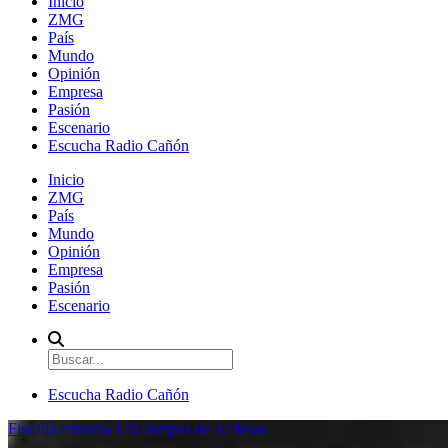
Inicio
ZMG
País
Mundo
Opinión
Empresa
Pasión
Escenario
Escucha Radio Cañón
Inicio
ZMG
País
Mundo
Opinión
Empresa
Pasión
Escenario
Escucha Radio Cañón
Fiscalía exhuma 126 cuerpos de 32 fosas