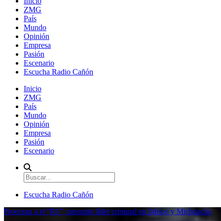
Inicio
ZMG
País
Mundo
Opinión
Empresa
Pasión
Escenario
Escucha Radio Cañón
Inicio
ZMG
País
Mundo
Opinión
Empresa
Pasión
Escenario
Escucha Radio Cañón
Procesan a el “R1”, presunto líder criminal en Jalisco y Michoacán