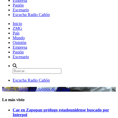
Empresa
Pasión
Escenario
Escucha Radio Cañón
Inicio
ZMG
País
Mundo
Opinión
Empresa
Pasión
Escenario
Escucha Radio Cañón
Fiscalía exhuma 126 cuerpos de 32 fosas
Lo más visto
Cae en Zapopan prófugo estadounidense buscado por
Interpol