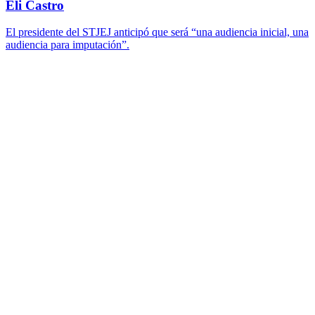
Eli Castro
El presidente del STJEJ anticipó que será “una audiencia inicial, una
audiencia para imputación”.