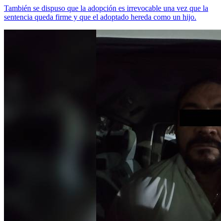
También se dispuso que la adopción es irrevocable una vez que la
sentencia queda firme y que el adoptado hereda como un hijo.