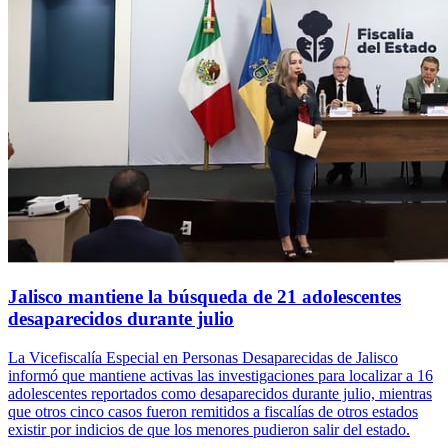
Jalisco mantiene la búsqueda de 21 adolescentes
desaparecidos durante julio
La Vicefiscalía Especial en Personas Desaparecidas de Jalisco
informó que mantiene activas las investigaciones para localizar a 16
adolescentes reportados como desaparecidos durante julio, mientras
que otros cinco casos fueron remitidos a fiscalías de otros estados
existir por indicios de que los menores pudieron salir del estado.