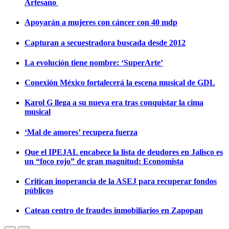
Artesano
Apoyarán a mujeres con cáncer con 40 mdp
Capturan a secuestradora buscada desde 2012
La evolución tiene nombre: ‘SuperArte’
Conexión México fortalecerá la escena musical de GDL
Karol G llega a su nueva era tras conquistar la cima
musical
‘Mal de amores’ recupera fuerza
Que el IPEJAL encabece la lista de deudores en Jalisco es
un “foco rojo” de gran magnitud: Economista
Critican inoperancia de la ASEJ para recuperar fondos
públicos
Catean centro de fraudes inmobiliarios en Zapopan