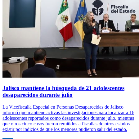
Jalisco mantiene la búsqueda de 21 adolescentes
desaparecidos durante julio
La Vicefiscalía Especial en Personas Desaparecidas de Jalisco
informó que mantiene activas las investigaciones para localizar a 16
adolescentes reportados como desaparecidos durante julio, mientras
que otros cinco casos fueron remitidos a fiscalías de otros estados
existir por indicios de que los menores pudieron salir del estado.