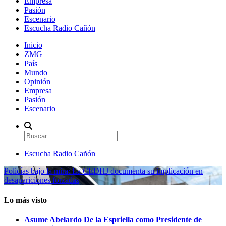
Empresa
Pasión
Escenario
Escucha Radio Cañón
Inicio
ZMG
País
Mundo
Opinión
Empresa
Pasión
Escenario
Escucha Radio Cañón
Policías bajo la mira: La CEDHJ documenta su implicación en
desapariciones forzadas
Lo más visto
Asume Abelardo De la Espriella como Presidente de