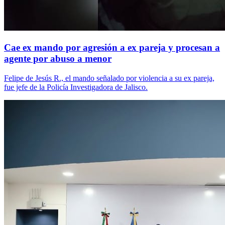
Cae ex mando por agresión a ex pareja y procesan a
agente por abuso a menor
Felipe de Jesús R., el mando señalado por violencia a su ex pareja,
fue jefe de la Policía Investigadora de Jalisco.