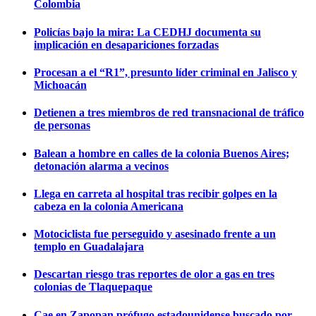
Colombia
Policías bajo la mira: La CEDHJ documenta su
implicación en desapariciones forzadas
Procesan a el “R1”, presunto líder criminal en Jalisco y
Michoacán
Detienen a tres miembros de red transnacional de tráfico
de personas
Balean a hombre en calles de la colonia Buenos Aires;
detonación alarma a vecinos
Llega en carreta al hospital tras recibir golpes en la
cabeza en la colonia Americana
Motociclista fue perseguido y asesinado frente a un
templo en Guadalajara
Descartan riesgo tras reportes de olor a gas en tres
colonias de Tlaquepaque
Cae en Zapopan prófugo estadounidense buscado por