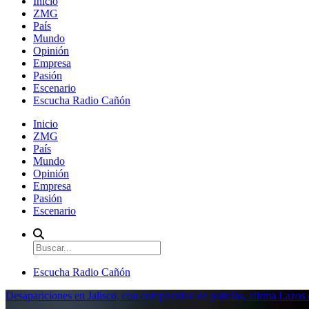
Inicio
ZMG
País
Mundo
Opinión
Empresa
Pasión
Escenario
Escucha Radio Cañón
Inicio
ZMG
País
Mundo
Opinión
Empresa
Pasión
Escenario
Escucha Radio Cañón
Desapariciones en Jalisco, con complicidad de policías, afirma Lazo