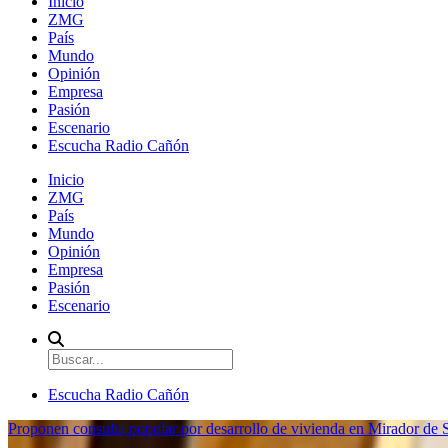
Inicio
ZMG
País
Mundo
Opinión
Empresa
Pasión
Escenario
Escucha Radio Cañón
Inicio
ZMG
País
Mundo
Opinión
Empresa
Pasión
Escenario
Escucha Radio Cañón
Proponen consulta popular por desarrollo de vivienda en Mirador de S