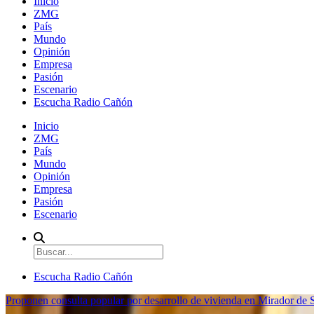
Inicio
ZMG
País
Mundo
Opinión
Empresa
Pasión
Escenario
Escucha Radio Cañón
Inicio
ZMG
País
Mundo
Opinión
Empresa
Pasión
Escenario
Escucha Radio Cañón
Proponen consulta popular por desarrollo de vivienda en Mirador de S