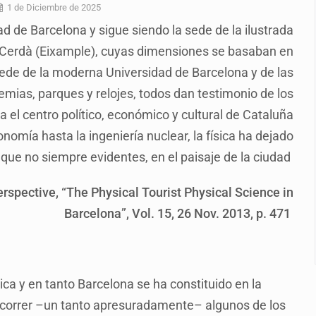
enuncian tala; IJALVI lo niega
1 de Diciembre de 2025
ad de Barcelona y sigue siendo la sede de la ilustrada
ión en Balcones de Oblatos
 Cerdà (Eixample), cuyas dimensiones se basaban en
ardo Cabezas Talavera
sede de la moderna Universidad de Barcelona y de las
rrollo de vivienda en Mirador de San Isidro
emias, parques y relojes, todos dan testimonio de los
ra el centro político, económico y cultural de Cataluña
o de Valeria Márquez
omía hasta la ingeniería nuclear, la física ha dejado
re los asuntos pendientes del Congreso
que no siempre evidentes, en el paisaje de la ciudad
 deudores en Jalisco es un “foco rojo” de gran magnitud: Econo
rspective, “The Physical Tourist Physical Science in
Barcelona”, Vol. 15, 26 Nov. 2013, p. 471
a y en tanto Barcelona se ha constituido en la
 recorrer –un tanto apresuradamente– algunos de los