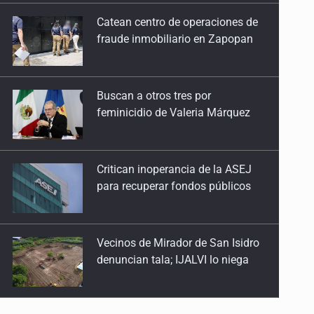
Buscan a otros tres por
Las binarias de Struve
feminicidio de Valeria Márquez
6 de Abril de 2026
El cielo de Atenguillo
Critican inoperancia de la ASEJ
17 de Marzo de 2026
para recuperar fondos públicos
IAU-NAEC México
2 de Marzo de 2026
Vecinos de Mirador de San Isidro
denuncian tala; IJALVI lo niega
Rético y el De revolutionibvs
16 de Febrero de 2026
EUA investiga salmonela en
Bruno y el universo
jalapeños mexicanos
9 de Febrero de 2026
80 años sin Van Maanen
Proponen consulta popular por