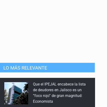
8 de Junio de 2026
Astronomía en Armenia
25 de Mayo de 2026
110 años sin Schwarzschild
10 de Mayo de 2026
Haro, el astrofísico
Que el IPEJAL encabece la lista
27 de Abril de 2026
de deudores en Jalisco es un
“foco rojo” de gran magnitud:
LO MÁS RELEVANTE
Economista
240 años sin Goodricke
20 de Abril de 2026
Catean centro de operaciones de
fraude inmobiliario en Zapopan
85 años sin miss Cannon
13 de Abril de 2026