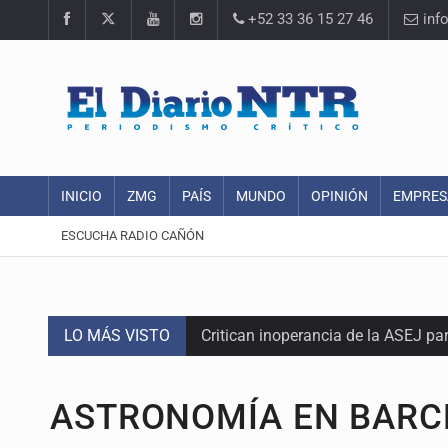
+52 33 36 15 27 46
inf
INICIO
ZMG
PAÍS
MUNDO
OPINIÓN
EMPRES
ESCUCHA RADIO CAÑÓN
LO MÁS VISTO
Critican inoperancia de la ASEJ pa
Catean centro de operaciones de f
ASTRONOMÍA EN BAR
Ex policía es detenido por agresió