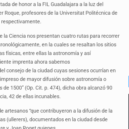
tada de honor a la FIL Guadalajara a la luz del
er Roque, profesores de la Universitat Politécnica de
a respectivamente.
de la Ciencia nos presentan cuatro rutas para recorrer
nológicamente, en la cuales se resaltan los sitios
s físicas, entre ellas la astronomía y así
ciente imprenta ahora sabemos
el consejo de la ciudad cuyas sesiones ocurrían en
bro impreso de mayor difusión sobre astronomía o
 de 1500” (Op. Cit. p. 474), dicha obra alcanzó 90
ia, 42 de ellas incunables.
de artesanos “que contribuyeron a la difusión de la
afas (ullerers), documentados en la ciudad desde
 Pere y Joan Roget quienes