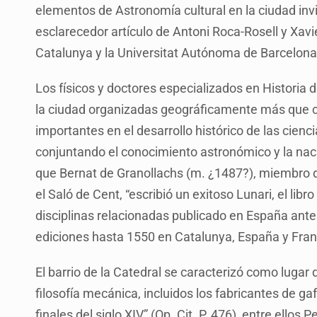
elementos de Astronomía cultural en la ciudad invi
esclarecedor artículo de Antoni Roca-Rosell y Xavi
Catalunya y la Universitat Autónoma de Barcelon
Los físicos y doctores especializados en Historia 
la ciudad organizadas geográficamente más que cro
importantes en el desarrollo histórico de las ciencia
conjuntando el conocimiento astronómico y la na
que Bernat de Granollachs (m. ¿1487?), miembro d
el Saló de Cent, “escribió un exitoso Lunari, el li
disciplinas relacionadas publicado en España antes
ediciones hasta 1550 en Catalunya, España y Franc
El barrio de la Catedral se caracterizó como lugar 
filosofía mecánica, incluidos los fabricantes de g
finales del siglo XIV” (Op. Cit. P. 476), entre ellos