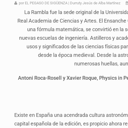
Vecinos de Mirador de San Isidro d
por EL PEGASO DE SIGÜENZA | Durruty Jesús de Alba Martínez
La Rambla fue la sede original de la Universid
Reporta 627 acciones tras inundac
Real Academia de Ciencias y Artes. El Ensanche
Fiscalía continúa búsqueda de Ric
una fórmula matemática, se convirtió en la 
Proponen consulta popular por desa
nuevas escuelas de ingeniería. Astilleros y acad
usos y significados de las ciencias físicas pa
Buscan a otros tres por feminicidi
desde la época medieval. Desde la astron
Fiscalías, SIAPA y transporte, ent
numerosas huellas, aun
Que el IPEJAL encabece la lista de
Antoni Roca-Rosell y Xavier Roque, Physics in Pe
Existe en España una acendrada cultura astronómic
capital española de la edición, es propicio ahora