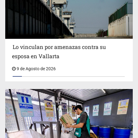
Fallece Don Nelson, quíntuple campeón NBA, a los 86
años
Lo vinculan por amenazas contra su
esposa en Vallarta
9 de Agosto de 2026
Congreso pide a la SEP combatir discursos de odio y
desinformación en redes e IA