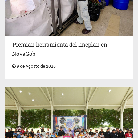
Premian herramienta del Imeplan en
Lo vinculan por amenazas contra su esposa en Vallarta
NovaGob
9 de Agosto de 2026