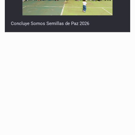
Concluye Somos Semillas de Paz 2026
Robles pide no politizar la crisis del agua