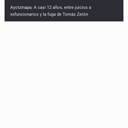
Ayotzinapa: A casi 12 años, entre juicios a
exfuncionarios y la fuga de Tomás Zerón
Caen en Zapopan 'El Ruso', objetivo prioritario por
homicidios en Playa del Carmen