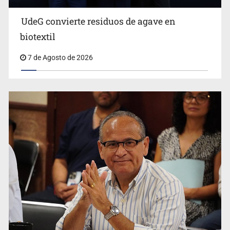
UdeG convierte residuos de agave en
Cae en Zapopan prófugo estadounidense buscado por
biotextil
Interpol
7 de Agosto de 2026