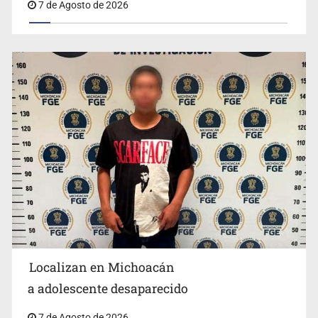
México no está preparado para una intervención
unilateral de EUA contra cárteles
Localizan en Michoacán
Procesan a el “R1”, presunto líder criminal en Jalisco y
a adolescente desaparecido
Michoacán
7 de Agosto de 2026