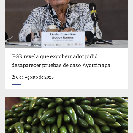
FGR revela que exgobernador pidió
Kershenobich descarta brote de ciclosporiasis en
desaparecer pruebas de caso Ayotzinapa
México
6 de Agosto de 2026