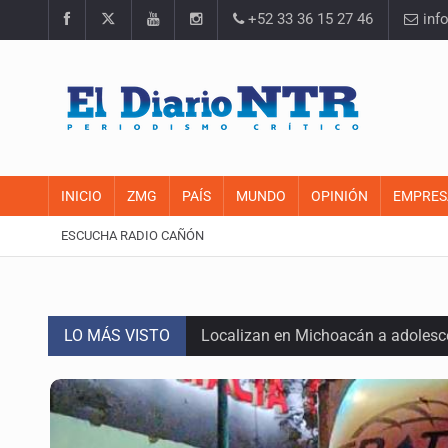
+52 33 36 15 27 46
inf
INICIO
ZMG
PAÍS
MUNDO
OPINIÓN
EMPRES
ESCUCHA RADIO CAÑÓN
LO MÁS VISTO
Localizan en Michoacán a adolesc
México no está preparado para una 
Lamenta Carla Humphrey la negativ