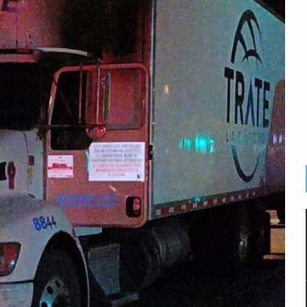
plicidad de policías, afirma Lazos de Amor
de Santa Tere
s por caso Ayotzinapa y promete justicia
de relaciones con México
omo Presidente de Colombia
ocumenta su implicación en desapariciones forzadas
 telefónico