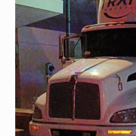
Desapariciones en Jalisco, con com
Aseguran pitón dentro de vivienda 
Sheinbaum anticipa más detencione
Resalta Fujimori restablecimiento 
Asume Abelardo De la Espriella c
Policías bajo la mira: La CEDHJ d
Catean casa por esquema de fraude