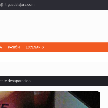
o@ntrguadalajara.com
A
PASIÓN
ESCENARIO
ente desaparecido
intervención unilateral de EUA contra cárteles
a del INE para aprobar lineamientos de fiscalización