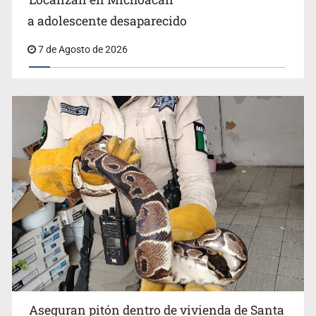
Procesan a el “R1”, presunto líder criminal en Jalisco y
a adolescente desaparecido
Michoacán
7 de Agosto de 2026
Aseguran pitón dentro de vivienda de Santa