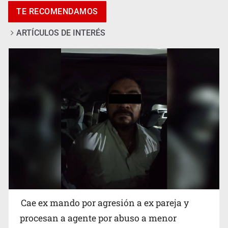
TE RECOMENDAMOS
ARTÍCULOS DE INTERÉS
Capturan a secuestradora buscada desde 2012
Cae ex mando por agresión a ex pareja y
procesan a agente por abuso a menor
Catean centro de fraudes inmobiliarios en Zapopan