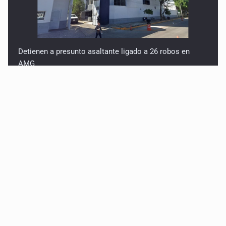
Detienen a presunto asaltante ligado a 26 robos en
AMG
Titular de Ipejal es aún directivo de un banco