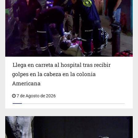
Llega en carreta al hospital tras recibir
Balean a hombre en calles de la colonia Buenos Aires;
detonación alarma a vecinos
golpes en la cabeza en la colonia
Americana
7 de Agosto de 2026