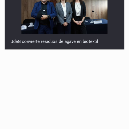
UdeG convierte residuos de agave en biotextil
Fiscalía exhuma 126 cuerpos de 32 fosas