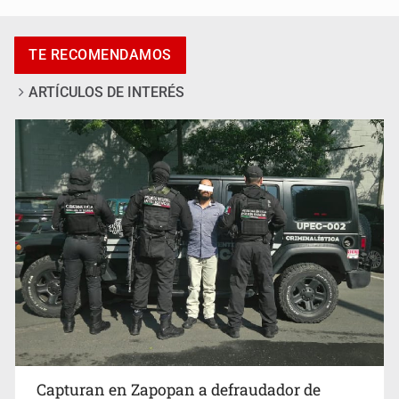
Desarticulan en Cataluña célula del CJNG y decomisan
TE RECOMENDAMOS
2.5 toneladas de metanfetamina
ARTÍCULOS DE INTERÉS
Fallece monseñor Carlos Garfias Merlos, arzobispo
emérito de Morelia
Capturan en Zapopan a defraudador de