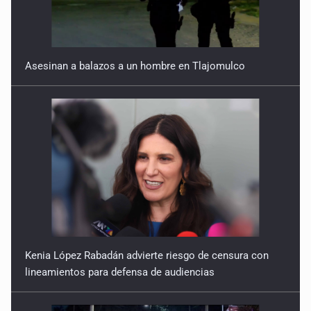
Quinto Patio
22 de Julio de 2026
Asesinan a balazos a un hombre en Tlajomulco
Quinto Patio
21 de Julio de 2026
Quinto Patio
20 de Julio de 2026
Quinto Patio
18 de Julio de 2026
Quinto Patio
Kenia López Rabadán advierte riesgo de censura con
lineamientos para defensa de audiencias
17 de Julio de 2026
Quinto Patio