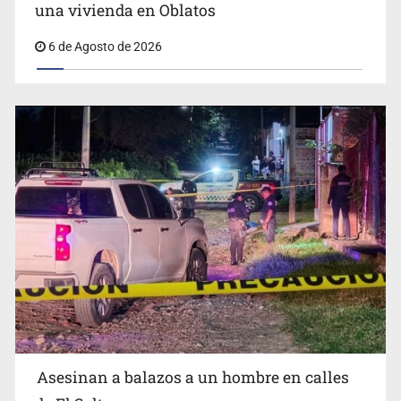
Capturan en Zapopan a defraudador de paquetes
una vivienda en Oblatos
vacacionales
6 de Agosto de 2026
Asesinan a balazos a un hombre en calles