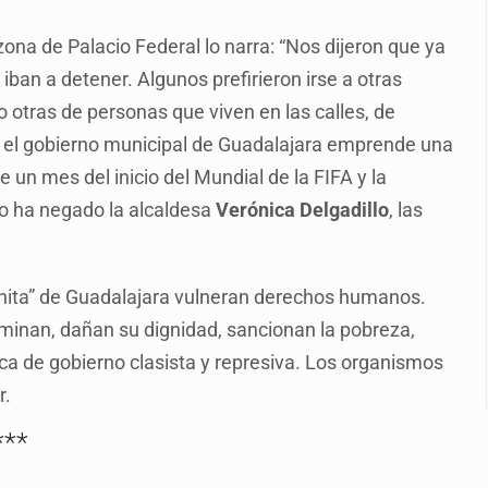
o eliminar la adopción simple
ona de Palacio Federal lo narra: “Nos dijeron que ya
2 fosas
ban a detener. Algunos prefirieron irse a otras
a el Siapa
 otras de personas que viven en las calles, de
mputación en caso Eli Castro
 el gobierno municipal de Guadalajara emprende una
 un mes del inicio del Mundial de la FIFA y la
alvi niega tala
lo ha negado la alcaldesa
Verónica Delgadillo
, las
Feria Corazón de Artesano
dense buscado por Interpol
onita” de Guadalajara vulneran derechos humanos.
riminan, dañan su dignidad, sancionan la pobreza,
tica de gobierno clasista y represiva. Los organismos
r.
***