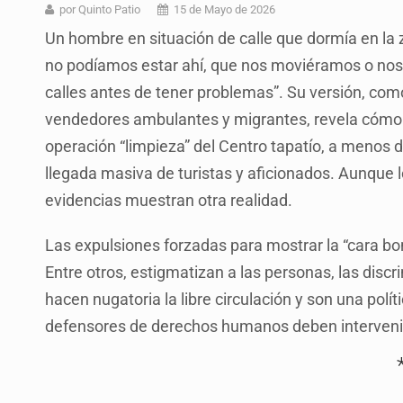
SCJN ordena al Congreso de Jalisc
por Quinto Patio
15 de Mayo de 2026
Un hombre en situación de calle que dormía en la z
Fiscalía exhuma 126 cuerpos de 3
no podíamos estar ahí, que nos moviéramos o nos i
Al archivo la mitad de quejas contr
calles antes de tener problemas”. Su versión, como
Ya hay solicitud de audiencia de i
vendedores ambulantes y migrantes, revela cómo
operación “limpieza” del Centro tapatío, a menos de
Vecinos acusan retiro de árboles; Ij
llegada masiva de turistas y aficionados. Aunque 
Buscan mantener tradiciones con 
evidencias muestran otra realidad.
Cae en Zapopan prófugo estadouni
Las expulsiones forzadas para mostrar la “cara b
Entre otros, estigmatizan a las personas, las disc
hacen nugatoria la libre circulación y son una polí
defensores de derechos humanos deben interveni