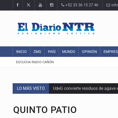
+52 33 36 15 27 46
inf
INICIO
ZMG
PAÍS
MUNDO
OPINIÓN
EMPRES
ESCUCHA RADIO CAÑÓN
LO MÁS VISTO
UdeG convierte residuos de agave e
Quinto Patio
QUINTO PATIO
Se recuperan ya de ciclosporiasis