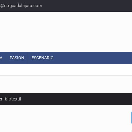
o@ntrguadalajara.com
A
PASIÓN
ESCENARIO
n biotextil