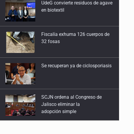
27 de Julio de 2026
Fiscalía exhuma 126 cuerpos de
32 fosas
Quinto Patio
25 de Julio de 2026
Se recuperan ya de ciclosporiasis
Quinto Patio
24 de Julio de 2026
Quinto Patio
SCJN ordena al Congreso de
Jalisco eliminar la
23 de Julio de 2026
adopción simple
Quinto Patio
Cae ex mando por agresión a ex
22 de Julio de 2026
pareja y procesan a agente por
abuso a menor
Quinto Patio
21 de Julio de 2026
Jalisco mantiene la búsqueda de