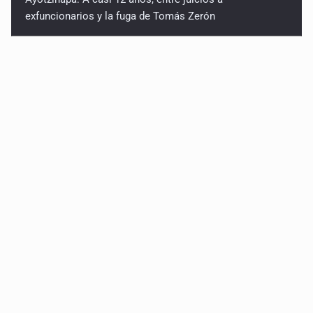
exfuncionarios y la fuga de Tomás Zerón
Caen en Zapopan 'El Ruso', objetivo prioritario por
homicidios en Playa del Carmen