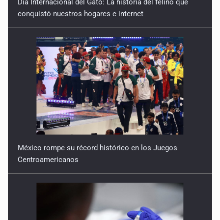
Día Internacional del Gato: La historia del felino que
20 de Julio de 2026
conquistó nuestros hogares e internet
Quinto Patio
18 de Julio de 2026
Quinto Patio
17 de Julio de 2026
México rompe su récord histórico en los Juegos
Centroamericanos