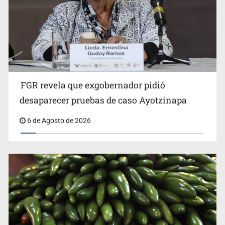
FGR revela que exgobernador pidió
Kershenobich descarta brote de ciclosporiasis en
desaparecer pruebas de caso Ayotzinapa
México
6 de Agosto de 2026