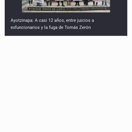
Ayotzinapa: A casi 12 años, entre juicios a
exfuncionarios y la fuga de Tomás Zerón
Caen en Zapopan 'El Ruso', objetivo prioritario por
homicidios en Playa del Carmen