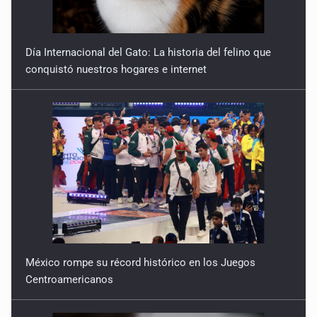
Quinto Patio
Día Internacional del Gato: La historia del felino que
20 de Julio de 2026
conquistó nuestros hogares e internet
Quinto Patio
18 de Julio de 2026
Quinto Patio
17 de Julio de 2026
México rompe su récord histórico en los Juegos
Centroamericanos