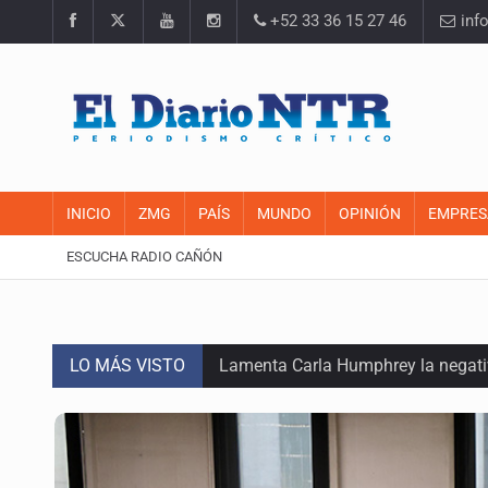
+52 33 36 15 27 46
inf
INICIO
ZMG
PAÍS
MUNDO
OPINIÓN
EMPRES
ESCUCHA RADIO CAÑÓN
LO MÁS VISTO
Lamenta Carla Humphrey la negativ
Desapariciones en Jalisco, con com
Sorprende serpiente a mujer en su 