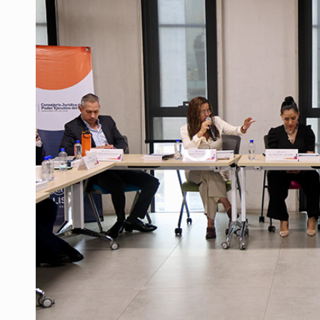
Sheinbaum anticipa más detencione
Resalta Fujimori restablecimiento 
Asume Abelardo De la Espriella c
Policías bajo la mira: La CEDHJ d
Procesan a el “R1”, presunto líder 
Detienen a tres miembros de red tr
México no está preparado para una 