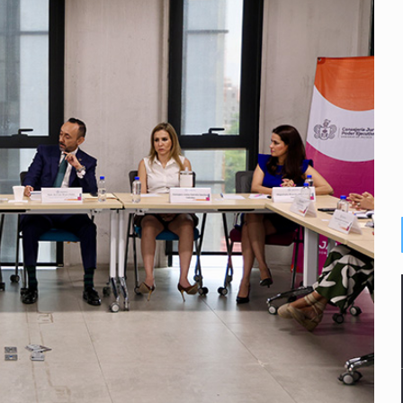
s por caso Ayotzinapa y promete justicia
de relaciones con México
omo Presidente de Colombia
ocumenta su implicación en desapariciones forzadas
criminal en Jalisco y Michoacán
ansnacional de tráfico de personas
intervención unilateral de EUA contra cárteles