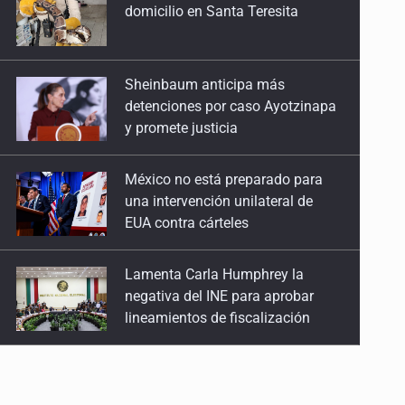
detenciones por caso Ayotzinapa
y promete justicia
México no está preparado para
una intervención unilateral de
EUA contra cárteles
Lamenta Carla Humphrey la
negativa del INE para aprobar
lineamientos de fiscalización
Resalta Fujimori restablecimiento
de relaciones con México
Asume Abelardo De la Espriella
como Presidente de Colombia