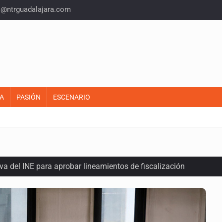
o@ntrguadalajara.com
A
PASIÓN
ESCENARIO
a del INE para aprobar lineamientos de fiscalización
plicidad de policías, afirma Lazos de Amor
domicilio en Santa Teresita