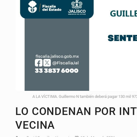
Ex policía es detenido por agresió
Vecinos de Mirador de San Isidro d
Reporta 627 acciones tras inundac
Fiscalía continúa búsqueda de Ric
Proponen consulta popular por desa
Identifican a más implicados en cr
Capturan a secuestradora buscad
A LA VÍCTIMA. Guillermo N también deberá pagar 130 mil 972
LO CONDENAN POR INT
VECINA