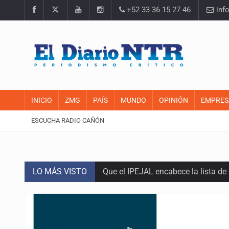
+52 33 36 15 27 46
inf
INICIO
ZMG
PAÍS
MUNDO
OPINIÓN
EMPRES
ESCUCHA RADIO CAÑÓN
LO MÁS VISTO
Que el IPEJAL encabece la lista de
Critican inoperancia de la ASEJ pa
Catean centro de fraudes inmobili