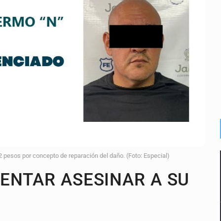
n y amenzas contra su pareja
enuncian tala; IJALVI lo niega
ión en Balcones de Oblatos
ardo Cabezas Talavera
rrollo de vivienda en Mirador de San Isidro
imen de Valeria
a desde 2012
 pesos por concepto de reparación del daño. (Foto: Especial)
ENTAR ASESINAR A SU