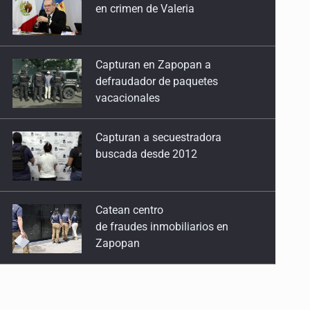
defraudador de paquetes
vacacionales
Capturan a secuestradora
buscada desde 2012
Catean centro
de fraudes inmobiliarios en
Zapopan
Que el IPEJAL encabece la lista
de deudores en Jalisco es un
“foco rojo” de gran magnitud:
Economista
Critican inoperancia de la ASEJ