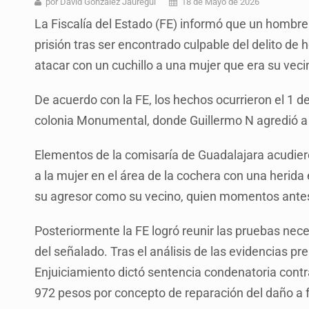
por David González Jáuregui
18 de Mayo de 2026
La Fiscalía del Estado (FE) informó que un hombr
prisión tras ser encontrado culpable del delito de 
atacar con un cuchillo a una mujer que era su vec
De acuerdo con la FE, los hechos ocurrieron el 1 
colonia Monumental, donde Guillermo N agredió a
Elementos de la comisaría de Guadalajara acudieron 
a la mujer en el área de la cochera con una herida
su agresor como su vecino, quien momentos antes
Posteriormente la FE logró reunir las pruebas neces
del señalado. Tras el análisis de las evidencias pre
Enjuiciamiento dictó sentencia condenatoria contr
972 pesos por concepto de reparación del daño a f