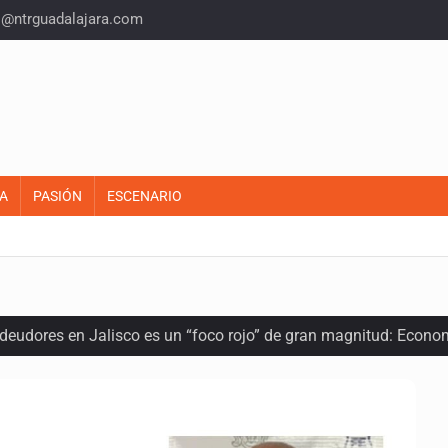
o@ntrguadalajara.com
A
PASIÓN
ESCENARIO
 deudores en Jalisco es un “foco rojo” de gran magnitud: Econo
ra recuperar fondos públicos
arios en Zapopan