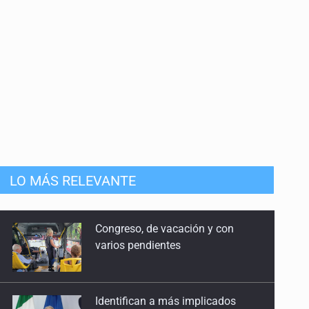
LO MÁS RELEVANTE
Identifican a más implicados
en crimen de Valeria
Capturan en Zapopan a