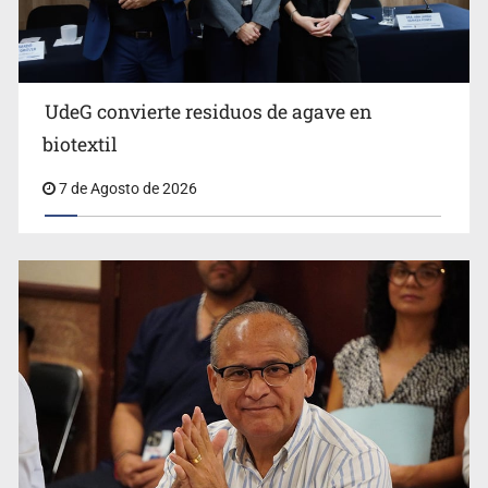
UdeG convierte residuos de agave en
Cae en Zapopan prófugo estadounidense buscado por
biotextil
Interpol
7 de Agosto de 2026