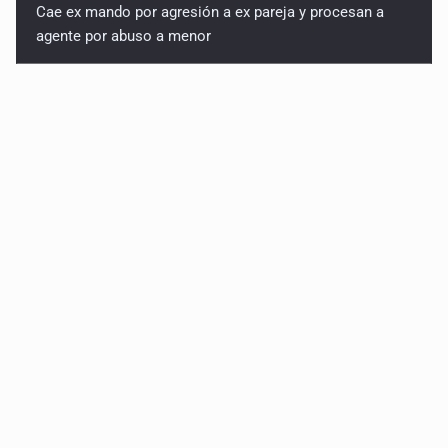
Cae ex mando por agresión a ex pareja y procesan a
agente por abuso a menor
Jalisco mantiene la búsqueda de 21 adolescentes
desaparecidos durante julio