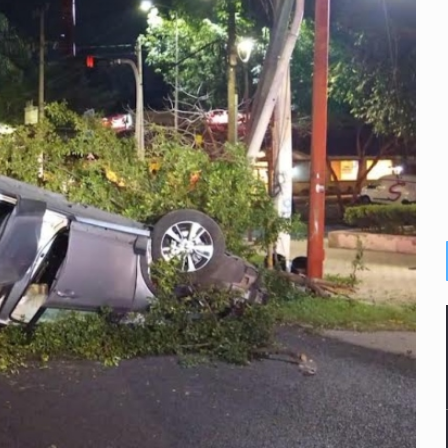
s por caso Ayotzinapa y promete justicia
de relaciones con México
omo Presidente de Colombia
ocumenta su implicación en desapariciones forzadas
criminal en Jalisco y Michoacán
ansnacional de tráfico de personas
intervención unilateral de EUA contra cárteles