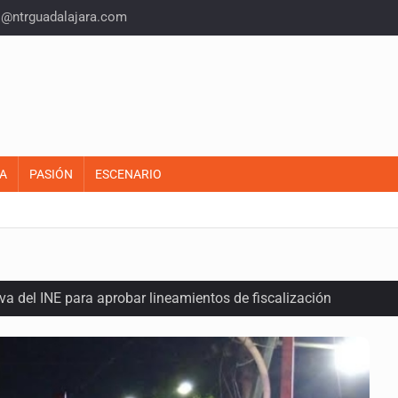
o@ntrguadalajara.com
A
PASIÓN
ESCENARIO
a del INE para aprobar lineamientos de fiscalización
plicidad de policías, afirma Lazos de Amor
domicilio en Santa Teresita