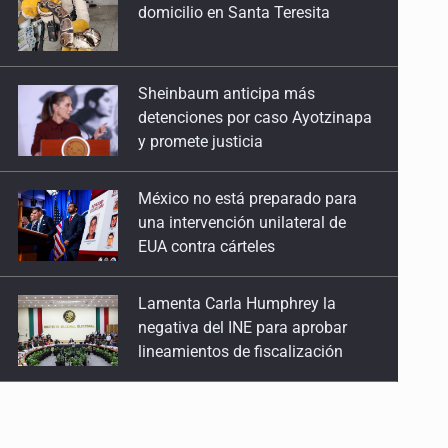
detenciones por caso Ayotzinapa
y promete justicia
México no está preparado para
una intervención unilateral de
EUA contra cárteles
Lamenta Carla Humphrey la
negativa del INE para aprobar
lineamientos de fiscalización
Resalta Fujimori restablecimiento
de relaciones con México
Asume Abelardo De la Espriella
como Presidente de Colombia