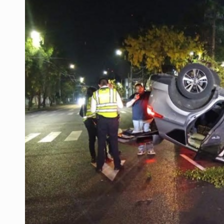
Sheinbaum anticipa más detencione
Resalta Fujimori restablecimiento 
Asume Abelardo De la Espriella c
Policías bajo la mira: La CEDHJ d
Procesan a el “R1”, presunto líder 
Detienen a tres miembros de red tr
México no está preparado para una 