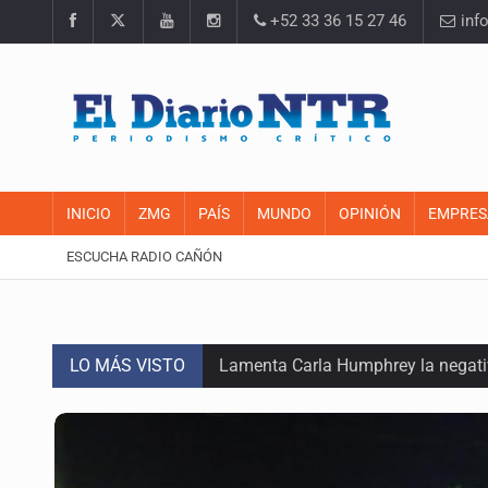
+52 33 36 15 27 46
inf
INICIO
ZMG
PAÍS
MUNDO
OPINIÓN
EMPRES
ESCUCHA RADIO CAÑÓN
LO MÁS VISTO
Lamenta Carla Humphrey la negativ
Desapariciones en Jalisco, con com
Sorprende serpiente a mujer en su 