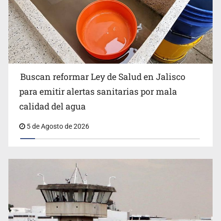
Buscan reformar Ley de Salud en Jalisco
Citarían a Medrano si persiste falta de diálogo con
para emitir alertas sanitarias por mala
vecinos de Mirador San Isidro
calidad del agua
5 de Agosto de 2026