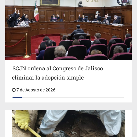
Artesano
SCJN ordena al Congreso de Jalisco
eliminar la adopción simple
Fiscalía exhuma 126 cuerpos de 32 fosas
7 de Agosto de 2026