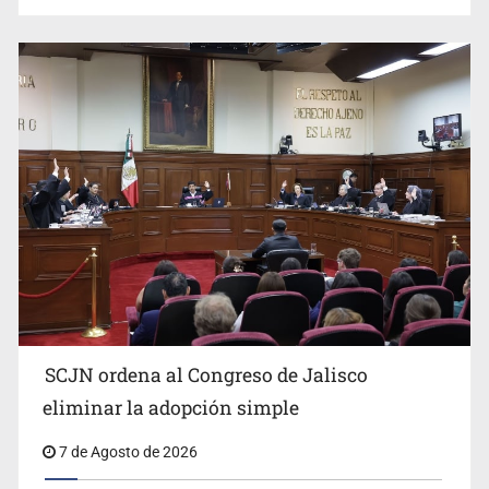
Buscan mantener tradiciones con Feria Corazón de
Artesano
SCJN ordena al Congreso de Jalisco
eliminar la adopción simple
Fiscalía exhuma 126 cuerpos de 32 fosas
7 de Agosto de 2026