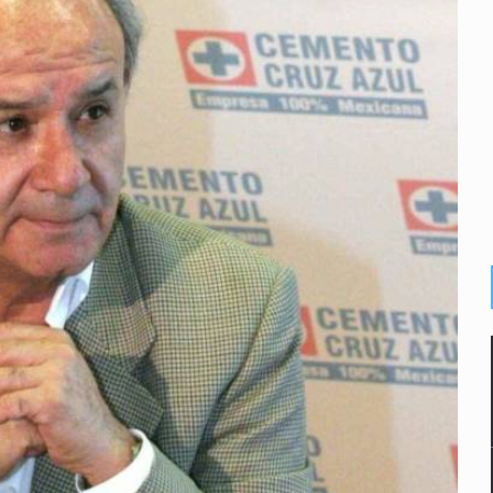
n Tlajomulco
EU vinculado a jalapeños mexicanos
del CJNG y decomisan 2.5 toneladas de metanfetamina
rlos, arzobispo emérito de Morelia
ro, Ángel Aguirre
 Michoacán para reactivar exportación de aguacate
r de paquetes vacacionales