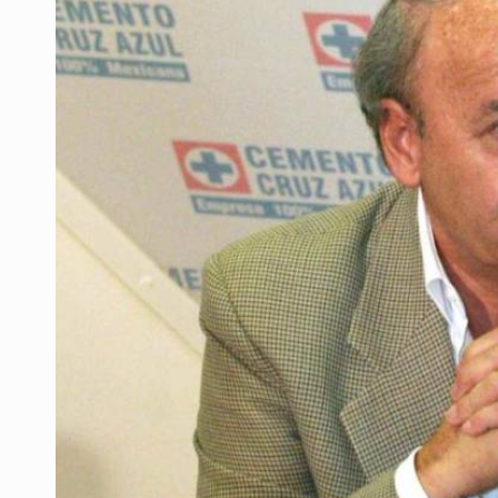
Asesinan a balazos a un hombre e
Investigan brote de salmonela en 
Desarticulan en Cataluña célula 
Fallece monseñor Carlos Garfias Me
Detienen al exgobernador de Guerre
Anuncian refuerzo de seguridad en
Capturan en Zapopan a defraudado