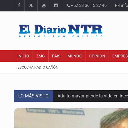
+52 33 36 15 27 46
inf
INICIO
ZMG
PAÍS
MUNDO
OPINIÓN
EMPRES
ESCUCHA RADIO CAÑÓN
LO MÁS VISTO
Adulto mayor pierde la vida en inc
Asesinan a balazos a un hombre en 
Jalisco mantiene la búsqueda de 2