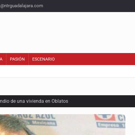
o@ntrguadalajara.com
A
PASIÓN
ESCENARIO
endio de una vivienda en Oblatos
calles de El Salto
1 adolescentes desaparecidos durante julio