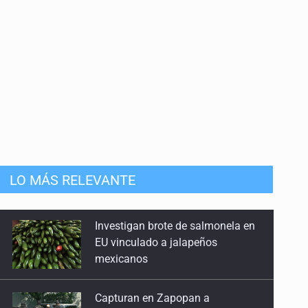
LO MÁS RELEVANTE
Capturan en Zapopan a
defraudador de paquetes
vacacionales
Asesinan a balazos a un hombre