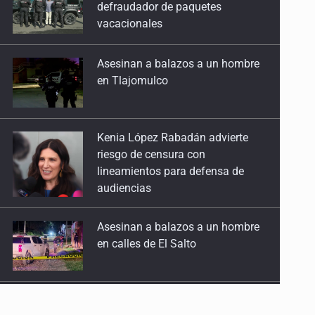
en Tlajomulco
Kenia López Rabadán advierte
riesgo de censura con
lineamientos para defensa de
audiencias
Asesinan a balazos a un hombre
en calles de El Salto
Adulto mayor pierde la vida en
incendio de una vivienda en
Oblatos
Advierten retrocesos en